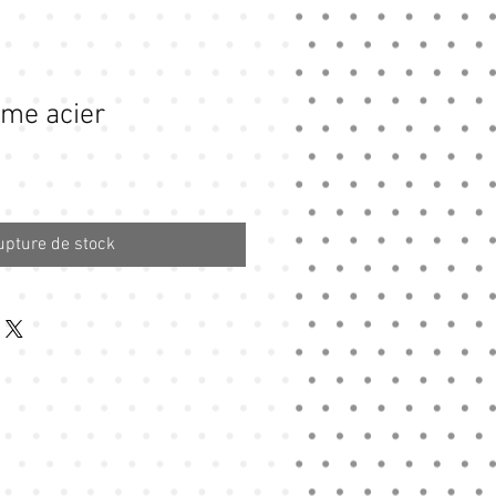
ume acier
upture de stock