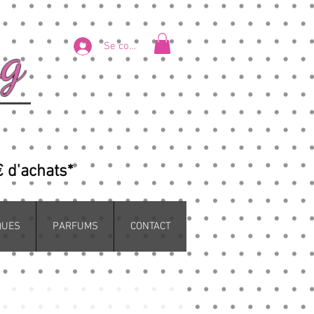
ng
Se connecter
€ d'achats*
QUES
PARFUMS
CONTACT