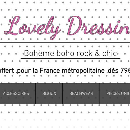
Lovely Dressi
Bohème boho rock & chic
offert ,pour la France métropolitaine ,dés 79
ACCESSOIRES
BIJOUX
BEACHWEAR
PIECES UNI