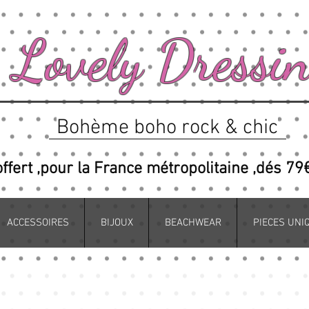
Lovely Dressi
Bohème boho rock & chic
offert ,pour la France métropolitaine ,dés 79
ACCESSOIRES
BIJOUX
BEACHWEAR
PIECES UNI