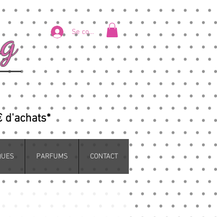
ng
Se connecter
€ d'achats*
QUES
PARFUMS
CONTACT