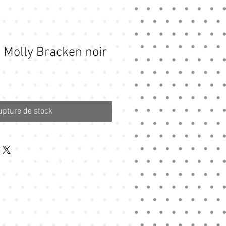
i Molly Bracken noir
upture de stock