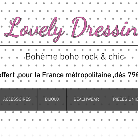
Lovely Dressi
Bohème boho rock & chic
offert ,pour la France métropolitaine ,dés 79
ACCESSOIRES
BIJOUX
BEACHWEAR
PIECES UNI