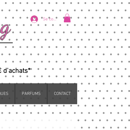
ng
Se connecter
€ d'achats*
QUES
PARFUMS
CONTACT