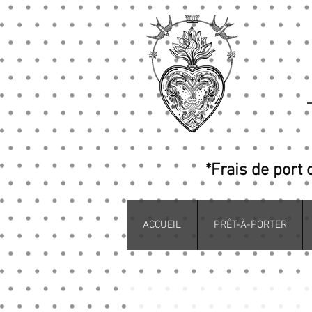
*Frais de port 
ACCUEIL
PRÊT-À-PORTER