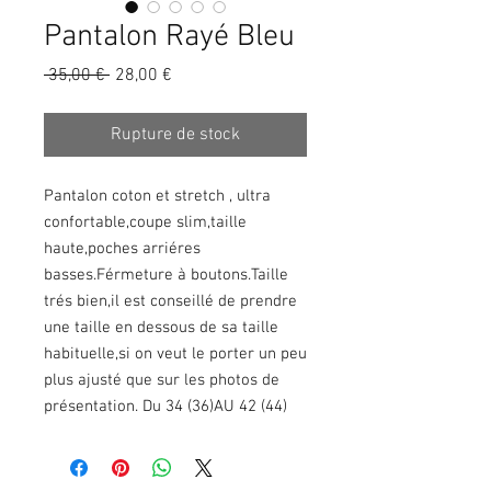
Pantalon Rayé Bleu
Prix
Prix
 35,00 € 
28,00 €
original
promotionnel
Rupture de stock
Pantalon coton et stretch , ultra
confortable,coupe slim,taille
haute,poches arriéres
basses.Férmeture à boutons.Taille
trés bien,il est conseillé de prendre
une taille en dessous de sa taille
habituelle,si on veut le porter un peu
plus ajusté que sur les photos de
présentation. Du 34 (36)AU 42 (44)