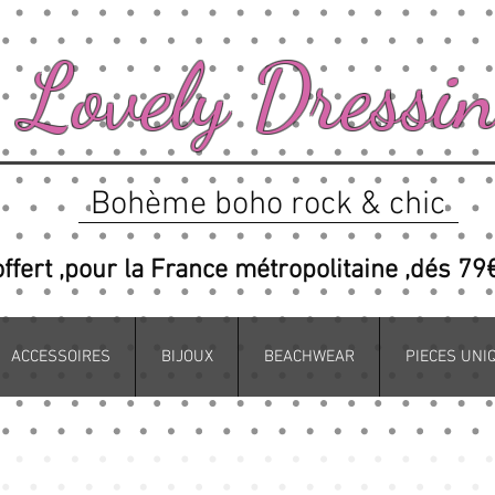
Lovely Dressi
Bohème boho rock & chic
offert ,pour la France métropolitaine ,dés 79
ACCESSOIRES
BIJOUX
BEACHWEAR
PIECES UNI