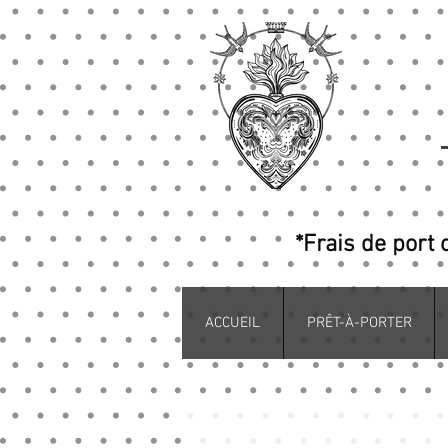
*Frais de port 
ACCUEIL
PRÊT-À-PORTER