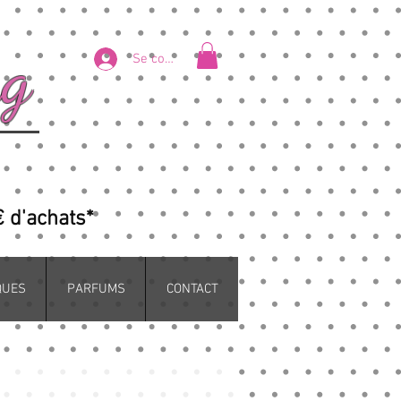
ng
Se connecter
€ d'achats*
QUES
PARFUMS
CONTACT