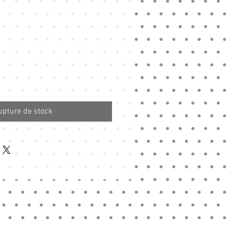
ix
omotionnel
upture de stock