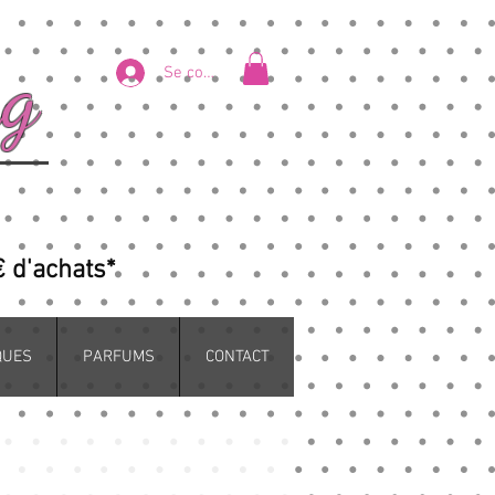
ng
Se connecter
€ d'achats*
QUES
PARFUMS
CONTACT