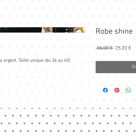
Robe shine
Prix
Pr
 36,00 € 
25,20 €
original
pr
 argent .Taille unique (du 36 au 40)
R