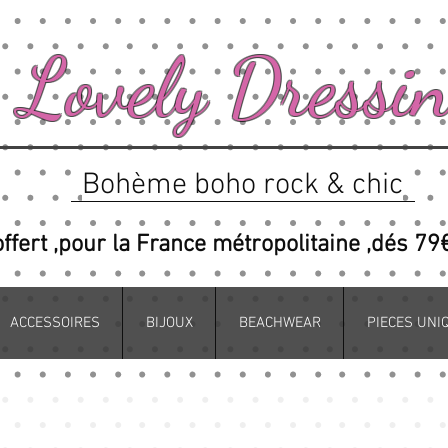
Lovely Dressi
Bohème boho rock & chic
offert ,pour la France métropolitaine ,dés 79
ACCESSOIRES
BIJOUX
BEACHWEAR
PIECES UNI