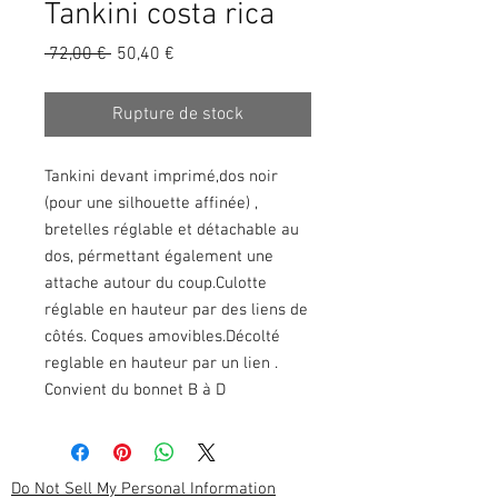
Tankini costa rica
Prix
Prix
 72,00 € 
50,40 €
original
promotionnel
Rupture de stock
Tankini devant imprimé,dos noir
(pour une silhouette affinée) ,
bretelles réglable et détachable au
dos, pérmettant également une
attache autour du coup.Culotte
réglable en hauteur par des liens de
côtés. Coques amovibles.Décolté
reglable en hauteur par un lien .
Convient du bonnet B à D
Do Not Sell My Personal Information